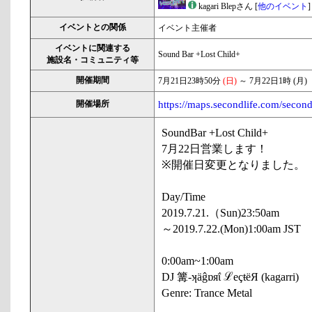
kagari Blepさん [
他のイベント
]
イベントとの関係
イベント主催者
イベントに関連する
Sound Bar +Lost Child+
施設名・コミュニティ等
開催期間
7月21日23時50分
(日)
～ 7月22日1時 (月)
開催場所
https://maps.secondlife.com/seco
SoundBar +Lost Child+
7月22日営業します！
※開催日変更となりました。
Day/Time
2019.7.21.（Sun)23:50am
～2019.7.22.(Mon)1:00am JST
0:00am~1:00am
DJ 篝-ʞäĝɒяΐ ℒeçŧëЯ (kagarri)
Genre: Trance Metal