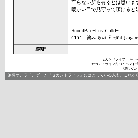
至らない所も有るとは思いま
暖かい目で見守って頂けると
SoundBar +Lost Child+
CEO：篝-ʞäĝɒяΐ ℒeçŧëЯ (kagarr
投稿日
セカンドライフ（Secon
セカンドライフ内のイベント
お問い合わせ
無料オンラインゲーム「セカンドライフ」にはまっている人も、これか