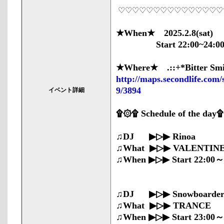
♡♡♡♡♡♡♡♡♡♡♡♡♡♡♡
★When★ 2025.2.8(sat)
Start 22:00~24:00(JS
★Where★ .::+*Bitter Smil
http://maps.secondlife.com
9/3894
イベント詳細
۩۞۩ Schedule of the da
♫DJ ▶▷▶ Rinoa D
♫What ▶▷▶ VALENTINE
♫When ▶▷▶ Start 22:00～2
♫DJ ▶▷▶ Snowboarder
♫What ▶▷▶ TRANCE
♫When ▶▷▶ Start 23:00～2