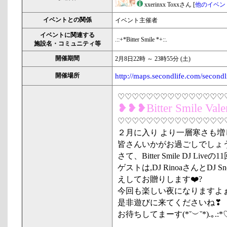
xxerinxx Toxxさん [
他のイベン
イベントとの関係
イベント主催者
イベントに関連する
.::+*Bitter Smile *+::.
施設名・コミュニティ等
開催期間
2月8日22時 ～ 23時55分 (土)
開催場所
http://maps.secondlife.com/secon
♡♡♡♡♡♡♡♡♡♡♡♡♡
❥❥❥Bitter Smile Vale
♡♡♡♡♡♡♡♡♡♡♡♡♡♡♡
２月に入り より一層寒さも増し
皆さんいかがお過ごしでしょ
さて、Bitter Smile DJ Live
ゲストは,DJ RinoaさんとDJ
えしてお贈りします❤️?
今回も楽しい夜になりますよ
是非遊びに来てくださいね❣
お待ちしてまーす(*˘︶˘*).｡.:*