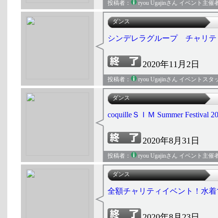
投稿者：
ryou Ugajin
さん イベント主催
ダンス
シンデレラグループ チャリテ
2020年11月2日
投稿者：
ryou Ugajin
さん イベントスタ
ダンス
coquilleＳＩＭ Summer Festival 2020
2020年8月31日
投稿者：
ryou Ugajin
さん イベント主催
ダンス
全額チャリティイベント！水着
2020年8月23日