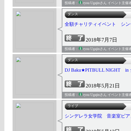
投稿者：
ryou Ugajin
さん イベント主催
ダンス
全額チャリティイベント シン
★
2018年7月7日
投稿者：
ryou Ugajin
さん イベント主催
ダンス
DJ Baku★PITBULL NIGHT 
2018年5月21日
投稿者：
ryou Ugajin
さん イベント主催
ライブ
シンデレラ女学院 音楽室ピア