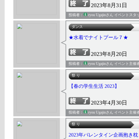
2023年8月31日
投稿者：
ryou Ugajin
さん イベントスタ
ダンス
★水着でナイトプール７★
2023年8月20日
投稿者：
ryou Ugajin
さん イベント主催
祭 り
【春の学生生活 2023】
2023年4月30日
投稿者：
ryou Ugajin
さん イベント主催
祭 り
2023年バレンタイン企画抱き枕