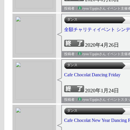
投稿者：
ryou Ugajin
さん イベント主催
ダンス
全額チャリティイベント シン
2020年4月26日
投稿者：
ryou Ugajin
さん イベント主催
ダンス
Cafe Chocolat Dancing Friday
2020年1月24日
投稿者：
ryou Ugajin
さん イベントスタ
ダンス
Cafe Chocolat New Year Dancing F