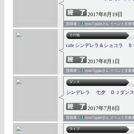
2017年8月19日
投稿者：
ryou Ugajin
さん イベント主催
その他
cafe シンデレラ＆ショコラ ＳＳ＆
2017年8月1日
投稿者：
ryou Ugajin
さん イベント主催
ダンス
シンデレラ 七夕 ＤＪダン
2017年7月8日
投稿者：
ryou Ugajin
さん イベント主催
ライブ