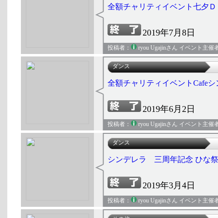
全額チャリティイベント七夕ＤＪイベント
2019年7月8日
投稿者：
ryou Ugajin
さん イベント主催
ダンス
全額チャリティイベントCafe
2019年6月2日
投稿者：
ryou Ugajin
さん イベント主催
ダンス
シンデレラ 三周年記念 ひな
2019年3月4日
投稿者：
ryou Ugajin
さん イベント主催