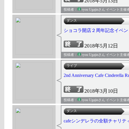
2018年5月13日
投稿者：
ryou Ugajin
さん イベント主催
ダンス
ショコラ開店２周年記念イベント
2018年5月12日
投稿者：
ryou Ugajin
さん イベント主催
ライブ
2nd Anniversary Cafe Cinderella R
2018年3月10日
投稿者：
ryou Ugajin
さん イベント主催
ダンス
cafeシンデレラの全額チャリティ