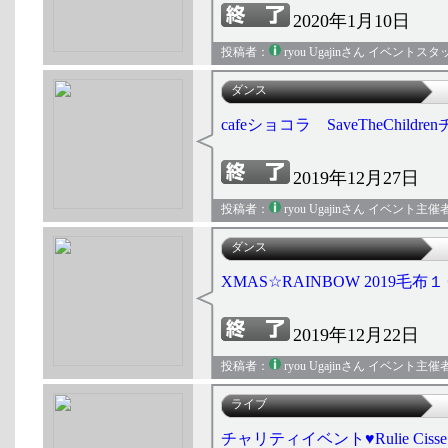
2020年1月10日
投稿者：
ryou Ugajin
さん イベントスタ
ダンス
cafeショコラ SaveTheChi
2019年12月27日
投稿者：
ryou Ugajin
さん イベント主催
ダンス
XMAS☆RAINBOW 2019毛
2019年12月22日
投稿者：
ryou Ugajin
さん イベント主催
ライブ
チャリティイベント♥Rulie Cisseさ