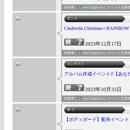
投稿者：
ryou Ugajin
さん イベント主催
ダンス
Cinderella Christmas☆RAINBOW
2023年12月17日
投稿者：
ryou Ugajin
さん イベント主催
コンテスト
アルバム作成イベント!!【あな
2023年10月31日
投稿者：
ryou Ugajin
さん イベント主催
祭 り
【ボディボード】配布イベント