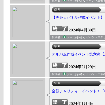
投稿者：
ryou Ugajin
さん イベント主催
祭 り
【等身大パネル作成イベント】
2024年4月30日
投稿者：
ryou Ugajin
さん イベントスタ
祭 り
アルバム作成イベント第六弾【
2024年2月29日
投稿者：
ryou Ugajin
さん イベント主催
祭 り
全額チャリティーイベント！『Cinderel
2024年1月4日