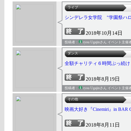
ライブ
シンデレラ女学院 "学園祭ハ
2018年10月14日
投稿者：
ryou Ugajin
さん イベント主催
ダンス
全額チャリティ６時間ぶっ続け！水着
2018年8月19日
投稿者：
ryou Ugajin
さん イベント主催
その他
映画大好き『Cinemiri』in BAR Gr
2018年8月11日