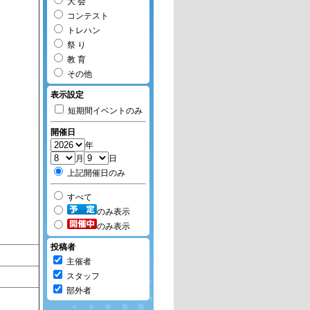
大 会
コンテスト
トレハン
祭 り
教 育
その他
表示設定
短期間イベントのみ
開催日
年
月
日
上記開催日のみ
すべて
のみ表示
のみ表示
投稿者
主催者
スタッフ
部外者