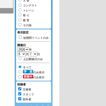
大 会
コンテスト
トレハン
祭 り
教 育
その他
表示設定
短期間イベントのみ
開催日
年
月
日
上記開催日のみ
すべて
のみ表示
のみ表示
投稿者
主催者
スタッフ
部外者